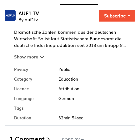
AUF1.TV
Subscribe
By auf1tv
Dramatische Zahlen kommen aus der deutschen
Wirtschaft: So ist laut Statistischem Bundesamt die
deutsche Industrieproduktion seit 2018 um knapp 8
Prozent geschrumpft. Es sind aber nicht nur die selbst
Show more
verschuldete Energiekrise oder die Corona-Lockdowns,
die dafür verantwortlich zeichnen. So hat auch die
Privacy
Public
deutsche Autoproduktion bereits seit mehreren Jahren
einen systematischen Einbruch zu verzeichnen. Die
Category
Education
Deindustrialisierung Deutschlands schreitet voran –
Licence
Attribution
erleben wir gerade die Verwirklichung des Morgenthau-
Plans? Bernhard Riegler hat sich darüber u.a. mit dem
Language
German
Wirtschafts- und Börsenanalysten Günter Hannich
Tags
unterhalten...
Duration
32min 54sec
1 Comment
SORT BY