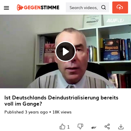
Skip to main content
Play
Video
Ist Deutschlands Deindustrialisierung bereits
voll im Gange?
Published
3 years ago
•
18K views
1