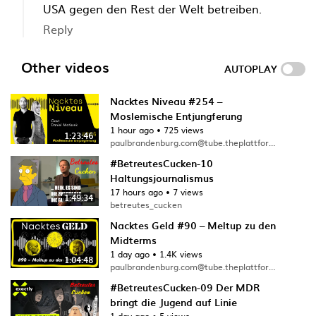
USA gegen den Rest der Welt betreiben.
Reply
Other videos
AUTOPLAY
Nacktes Niveau #254 –
Moslemische Entjungferung
1 hour ago
•
725 views
1:23:46
paulbrandenburg.com@tube.theplattform.net
#BetreutesCucken-10
Haltungsjournalismus
17 hours ago
•
7 views
1:49:34
betreutes_cucken
Nacktes Geld #90 – Meltup zu den
Midterms
1 day ago
•
1.4K views
1:04:48
paulbrandenburg.com@tube.theplattform.net
#BetreutesCucken-09 Der MDR
bringt die Jugend auf Linie
1 day ago
•
5 views