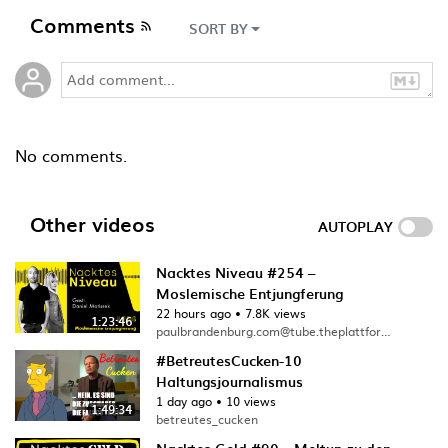
Comments
SORT BY
No comments.
Other videos
AUTOPLAY
Nacktes Niveau #254 –
Moslemische Entjungferung
22 hours ago
•
7.8K views
1:23:46
paulbrandenburg.com@tube.theplattform.net
#BetreutesCucken-10
Haltungsjournalismus
1 day ago
•
10 views
1:49:34
betreutes_cucken