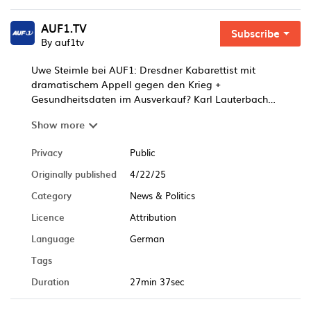
AUF1.TV
Subscribe
By auf1tv
Uwe Steimle bei AUF1: Dresdner Kabarettist mit
dramatischem Appell gegen den Krieg +
Gesundheitsdaten im Ausverkauf? Karl Lauterbach
verhandelt schon mit Tech-
Show more
Konzernen + Und: Im Interview des Tages erklärt
Rockstar Tino Eisbrenner, warum er die
Privacy
Public
Aktionseinheit für den Frieden fordert
Originally published
4/22/25
Category
News & Politics
Licence
Attribution
Language
German
Tags
Duration
27min 37sec