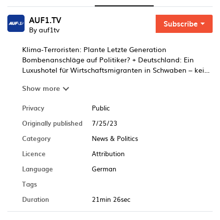
AUF1.TV
Subscribe
By auf1tv
Klima-Terroristen: Plante Letzte Generation
Bombenanschläge auf Politiker? + Deutschland: Ein
Luxushotel für Wirtschaftsmigranten in Schwaben – kein
Einzelfall + Und: FPÖ-Generalsekretär Christian
Show more
Hafenecker rügt oberösterreichische Parteifreunde
Privacy
Public
Originally published
7/25/23
Category
News & Politics
Licence
Attribution
Language
German
Tags
Duration
21min 26sec