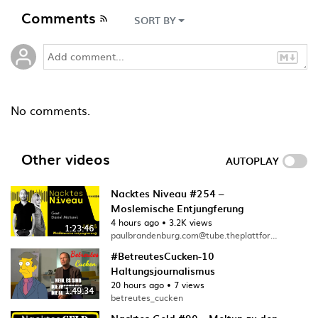
Comments
SORT BY
No comments.
Other videos
AUTOPLAY
Nacktes Niveau #254 –
Moslemische Entjungferung
4 hours ago
•
3.2K views
1:23:46
paulbrandenburg.com@tube.theplattform.net
#BetreutesCucken-10
Haltungsjournalismus
20 hours ago
•
7 views
1:49:34
betreutes_cucken