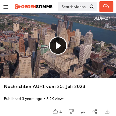
Skip to main content
Play
Video
Nachrichten AUF1 vom 25. Juli 2023
Published
3 years ago
•
8.2K views
4