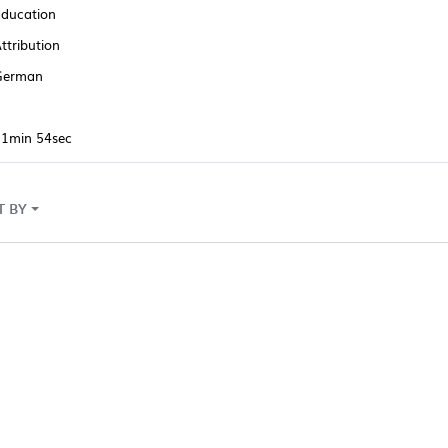
ducation
ttribution
German
11min 54sec
T BY