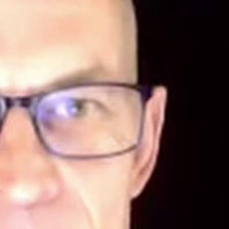
ay
deo