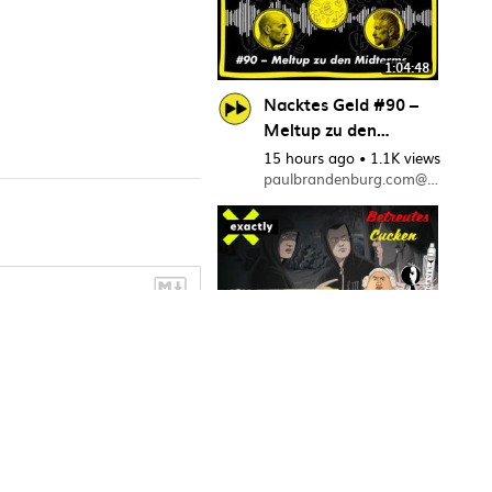
1:04:48
Nacktes Geld #90 –
Meltup zu den
Midterms
15 hours ago
•
1.1K views
paulbrandenburg.com@tube.theplattform.net
1:50:30
#BetreutesCuck
en-09 Der MDR
bringt die
1 day ago
•
5
Jugend auf Linie
views
betreutes_cucken