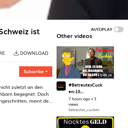
Schweiz ist
AUTOPLAY
Other videos
RE
DOWNLOAD
Subscribe
1:49:34
#BetreutesCuck
nicht zuletzt an den
en-10
chbarn begegnet. Doch
Haltungsjournali
7 hours ago
•
3
ngeschritten, meint der
smus
views
hybriden Krieg gegen
betreutes_cucken
chte er mit seinem
t mit ihm über die