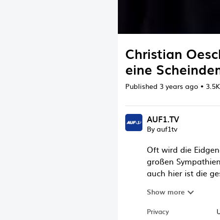
Christian Oesc
eine Scheinde
Published
3 years ago
•
3.5K
AUF1.TV
By auf1tv
Oft wird die Eidgen
großen Sympathien
auch hier ist die g
Schweizer Christia
Show more
sein Heimatland, m
Verein WIR an eine
Privacy
U
aktuelle Lage gesp